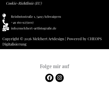
Cookie-Richtlinie (EU)
Reinbotostraße 1, 74193 Schwaigern
+49 160 92751017
info@melchert-artfotografie.de
Copyright © 2026 Melchert Artdesign | Powered by
CHEOPS
Digitalisierung
Folge mir auf
F
I
a
n
c
s
e
t
b
a
o
g
o
r